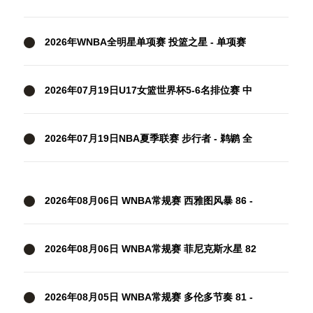
纽纳华丁闪电队 全场录像
2026年WNBA全明星单项赛 投篮之星 - 单项赛
全场录像
2026年07月19日U17女篮世界杯5-6名排位赛 中
国U17女篮 - 新西兰U17女篮 全场录像
2026年07月19日NBA夏季联赛 步行者 - 鹈鹕 全
场录像
2026年08月06日 WNBA常规赛 西雅图风暴 86 -
92 纽约自由人 全场集锦
2026年08月06日 WNBA常规赛 菲尼克斯水星 82
- 96 亚特兰大梦想 全场集锦
2026年08月05日 WNBA常规赛 多伦多节奏 81 -