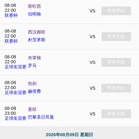
08-08
斯旺西
22:00
即将开始
VS
伯明翰
联赛杯
08-08
西汉姆联
22:00
即将开始
VS
朴茨茅斯
联赛杯
08-08
布莱顿
22:00
即将开始
VS
罗马
足球友谊赛
08-08
热刺
22:00
即将开始
VS
赫塔费
足球友谊赛
08-08
曼联
23:00
即将开始
VS
巴黎圣日耳曼
足球友谊赛
2026年08月09日 星期日