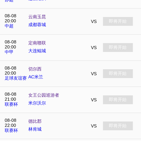
08-08
云南玉昆
20:00
即将开始
VS
成都蓉城
中超
08-08
定南赣联
20:00
即将开始
VS
大连鲲城
中甲
08-08
切尔西
20:00
即将开始
VS
AC米兰
足球友谊赛
08-08
女王公园巡游者
21:00
即将开始
VS
米尔沃尔
联赛杯
08-08
德比郡
22:00
即将开始
VS
林肯城
联赛杯