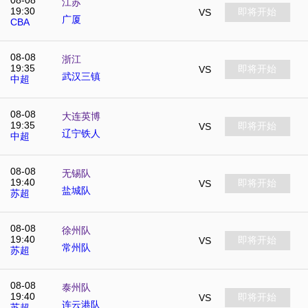
江苏
19:30
即将开始
VS
广厦
CBA
08-08
浙江
19:35
即将开始
VS
武汉三镇
中超
08-08
大连英博
19:35
即将开始
VS
辽宁铁人
中超
08-08
无锡队
19:40
即将开始
VS
盐城队
苏超
08-08
徐州队
19:40
即将开始
VS
常州队
苏超
08-08
泰州队
19:40
即将开始
VS
连云港队
苏超