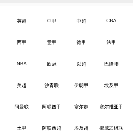
CBA
英超
中甲
中超
西甲
意甲
德甲
法甲
NBA
欧冠
以超
巴隆聯
美超
沙青联
伊朗甲
埃及甲
阿曼联
阿联酋甲
塞尔超
塞尔维亚甲
土甲
阿联酋超
埃及超
挪威乙组联