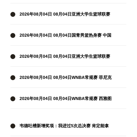
92 金州女武神 全场集锦
2026年08月04日 08月04日亚洲大学生篮球联赛
小组赛 延世大学 82 - 83 北京大学 集锦
2026年08月04日 08月04日国青男篮热身赛 中国
U18男篮 94 - 85 加拿大大卫·安篮球学院 集锦
2026年08月04日 08月04日亚洲大学生篮球联赛
小组赛 早稻田大学 71 - 86 清华大学 集锦
2026年08月04日 08月04日WNBA常规赛 菲尼克
斯水星106-101芝加哥天空 全场集锦
2026年08月04日 08月04日WNBA常规赛 西雅图
风暴83-95纽约自由人 全场集锦
韦德吐槽新增奖项：我进过5次总决赛 肯定能拿
一两个东决MVP