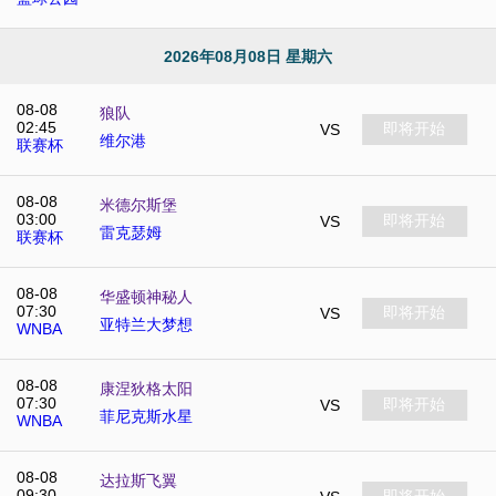
2026年08月08日 星期六
08-08
狼队
02:45
即将开始
VS
维尔港
联赛杯
08-08
米德尔斯堡
03:00
即将开始
VS
雷克瑟姆
联赛杯
08-08
华盛顿神秘人
07:30
即将开始
VS
亚特兰大梦想
WNBA
08-08
康涅狄格太阳
07:30
即将开始
VS
菲尼克斯水星
WNBA
08-08
达拉斯飞翼
09:30
即将开始