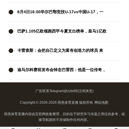
京奥体对阵广东晨星
8月4日16:00毕尔巴鄂竞技U-17vs中国U-17，一
起为中国队加油！
巴萨1.105亿欧领跑西甲今夏支出榜单，皇马1亿欧
第三
卡雷查斯：会把自己定义为富有创造力的球员 来
多特目标是夺冠
迪马尔科赛前发布会悼念巴雷西：他是一位传奇，
书写了足球历史
广告联系Telegram@zztx88(注明来意)
Copyright © 2026-2026 雨燕体育直播 版权所有
网站地图
雨燕体育直播内容由互联网收集整理，目的在于研究学习传递之用仅供参考，链
接导航跳转不存储制作任何内容。