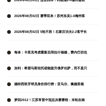
2026年08月03日 连丢四球！利物浦2-4遭利兹联
逆转 维尔茨钱伯斯破门凯尔凯兹失误
2026年08月02日 赛季双杀！苏州东吴1-0梅州客
家终结11轮不胜 米尔扎提制胜球
2026年08月02日 5轮不胜！石家庄功夫2-2客平长
春亚泰 康拉德谭龙卡米洛破门
每体：卡里克考虑重新启用拉什福德，费内巴切也
对这名球员感兴趣
加利：希望马斯坦托诺能提升佛罗伦萨，而不是只
把这里当成跳板
德转西班牙球员身价排行榜：亚马尔、佩德里领
衔，巴萨包揽前四
梦回2012！江苏常晋中冠总决赛赛程：末轮在南